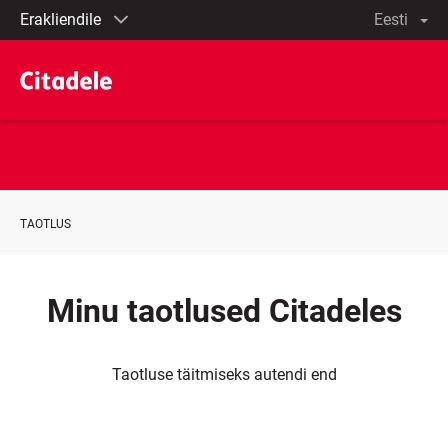
Eraklient
et
English
Äriklient
По-
русски
In
English
Eesti
TAOTLUS
Minu taotlused Citadeles
Taotluse täitmiseks autendi end