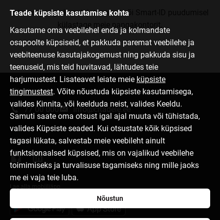
Internetipanga kasutajatunnuse või Smart-ID puudumisel
Teade küpsiste kasutamise kohta
külastage meie pangakontorit.
Kasutame oma veebilehel enda ja kolmandate
osapoolte küpsiseid, et pakkuda paremat veebilehe ja
veebiteenuse kasutajakogemust ning pakkuda sisu ja
teenuseid, mis teid huvitavad, lähtudes teie
harjumustest. Lisateavet leiate meie
küpsiste
tingimustest
. Võite nõustuda küpsiste kasutamisega,
Võta ühendust
valides Kinnita, või keelduda neist, valides Keeldu.
77 00 000
info@citadele.ee
Samuti saate oma otsust igal ajal muuta või tühistada,
valides Küpsiste seaded. Kui otsustate kõik küpsised
tagasi lükata, salvestab meie veebileht ainult
Jälgi meid
funktsionaalsed küpsised, mis on vajalikud veebilehe
toimimiseks ja turvalisuse tagamiseks ning mille jaoks
me ei vaja teie luba.
Lae alla mobiiliäpp
Nõustun