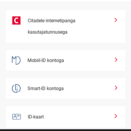
Citadele internetipanga
kasutajatunnusega
Mobiil-ID kontoga
Smart-ID kontoga
ID-kaart