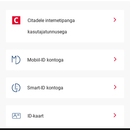
Citadele internetipanga
kasutajatunnusega
Mobiil-ID kontoga
Smart-ID kontoga
ID-kaart