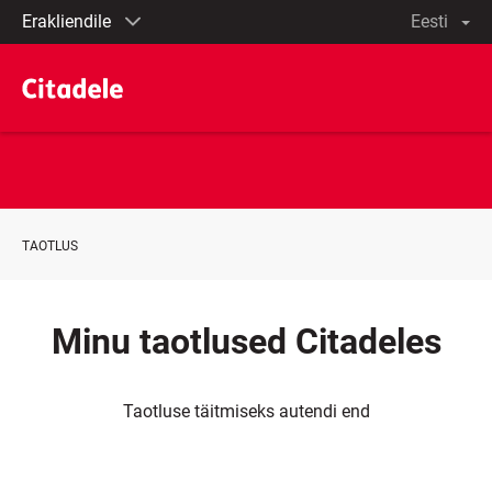
Eraklient
et
English
Äriklient
По-
русски
In
English
Eesti
TAOTLUS
Minu taotlused Citadeles
Taotluse täitmiseks autendi end