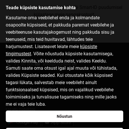
Internetipanga kasutajatunnuse või Smart-ID puudumisel
Teade küpsiste kasutamise kohta
külastage meie pangakontorit.
Kasutame oma veebilehel enda ja kolmandate
osapoolte küpsiseid, et pakkuda paremat veebilehe ja
veebiteenuse kasutajakogemust ning pakkuda sisu ja
teenuseid, mis teid huvitavad, lähtudes teie
harjumustest. Lisateavet leiate meie
küpsiste
tingimustest
. Võite nõustuda küpsiste kasutamisega,
Võta ühendust
valides Kinnita, või keelduda neist, valides Keeldu.
77 00 000
info@citadele.ee
Samuti saate oma otsust igal ajal muuta või tühistada,
valides Küpsiste seaded. Kui otsustate kõik küpsised
tagasi lükata, salvestab meie veebileht ainult
Jälgi meid
funktsionaalsed küpsised, mis on vajalikud veebilehe
toimimiseks ja turvalisuse tagamiseks ning mille jaoks
me ei vaja teie luba.
Lae alla mobiiliäpp
Nõustun